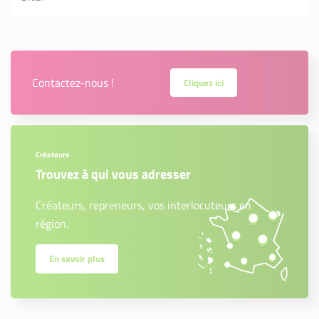
Contactez-nous !
Cliquez ici
Créateurs
Trouvez à qui vous adresser
Créateurs, repreneurs, vos interlocuteurs en
région.
En savoir plus